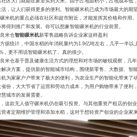
出社区大门就能在家里买到大米。由于占地面积小，占地成本低
生活，让人们获得更多的便利。智能碾米机已成为市场最大的期
米机的重点必须在社区和超市附近，才能发挥其价格和作用。
必将得到推广和发展。你可以想象智能碾米机的行业前景。
良米仓
智能碾米机
新零售战略告诉企业家这样盈利
据统计，中国水稻的年消耗量约为1.9亿吨左右，几乎一半以
1%，更不用说智能碾米机了。真的很少。
米仓基于普及健康生活方式的理想和对市场的敏锐观察，几年
合解决方案，提供新的智能城市结构，围绕新零售、大数据、智能
米机为家家户户带来了极大的便利，为农业生产的智能化带来了
大省份，大大节省了运营和劳动力成本，为用户购物带来了便利，
智慧城市的发展需要。
这款无人值守碾米机仍在吸引投资。与其他重资产租店的创业方
运营者定期维护管理和添加水稻，这对于想轻资产创业的企业家