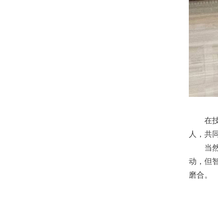
在技术
人，共
当然，
动，但
磨合。