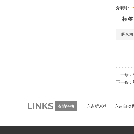
分享到：
标 签
碾米机
上一条：
下一条：
LINKS
友情链接
东吉鲜米机
|
东吉自动