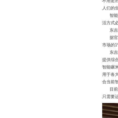
不用走
人们的
智能碾
活方式
东吉
据官方
市场的
东吉良
提供综
智能碾
用于各
合当前
目前，
只需要