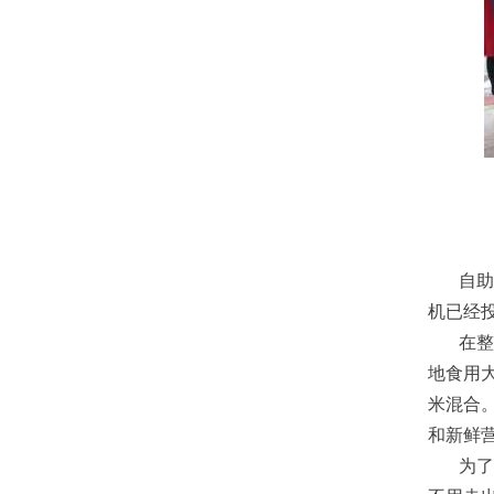
自助碾
机已经
在整个
地食用
米混合
和新鲜
为了更