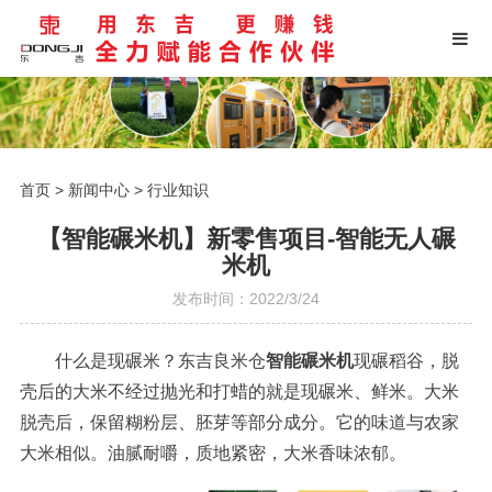
首页
>
新闻中心
>
行业知识
【智能碾米机】新零售项目-智能无人碾
米机
发布时间：2022/3/24
什么是现碾米？东吉良米仓
智能碾米机
现碾稻谷，脱
壳后的大米不经过抛光和打蜡的就是现碾米、鲜米。大米
脱壳后，保留糊粉层、胚芽等部分成分。它的味道与农家
大米相似。油腻耐嚼，质地紧密，大米香味浓郁。